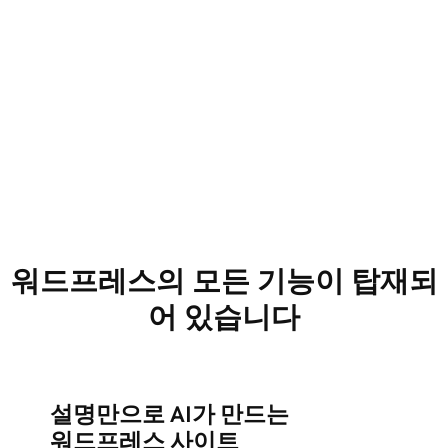
한 번에 빠르게
채팅에서 비즈니스에 대해 알려주시면, Airo가
적합한 플러그인과 함께 완성된 워드프레스 사이
A
트를 만들어 드립니다.
성
블
은
워드프레스의 모든 기능이 탑재되
어 있습니다
설명만으로 AI가 만드는
워드프레스 사이트