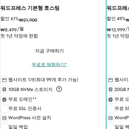
워드프레스 기본형 호스팅
워드프레
할인 61%
할인 49%
₩21,900
₩
/월
/
₩8,499
₩13,999
첫 1년 약정에 한함
첫 1년 약
지금 구매하기
무료로 체험하기*
웹사이트 1개(최대 99개 추가 가능)
웹사이트
10GB NVMe 스토리지
20GB
무료 도메인**
무료 도
무료 SSL 인증서
무료 S
WordPress 사전 설치
WordP
일일 백업
일일 