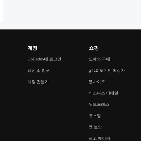
계정
쇼핑
램
GoDaddy에 로그인
도메인 구매
갱신 및 청구
gTLD 도메인 확장자
계정 만들기
웹사이트
비즈니스 이메일
워드프레스
호스팅
웹 보안
로고 메이커