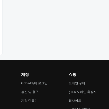
계정
쇼핑
램
GoDaddy에 로그인
도메인 구매
갱신 및 청구
gTLD 도메인 확장자
계정 만들기
웹사이트