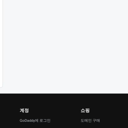
계정
쇼핑
GoDaddy에 로그인
도메인 구매