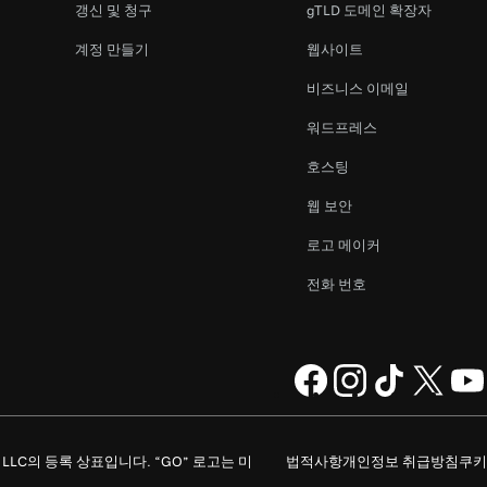
갱신 및 청구
gTLD 도메인 확장자
계정 만들기
웹사이트
비즈니스 이메일
워드프레스
호스팅
웹 보안
로고 메이커
전화 번호
ompany, LLC의 등록 상표입니다. “GO” 로고는 미
법적사항
개인정보 취급방침
쿠키