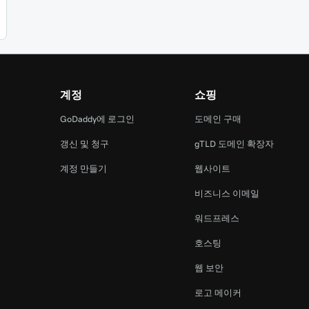
계정
쇼핑
램
GoDaddy에 로그인
도메인 구매
갱신 및 청구
gTLD 도메인 확장자
계정 만들기
웹사이트
비즈니스 이메일
워드프레스
호스팅
웹 보안
로고 메이커