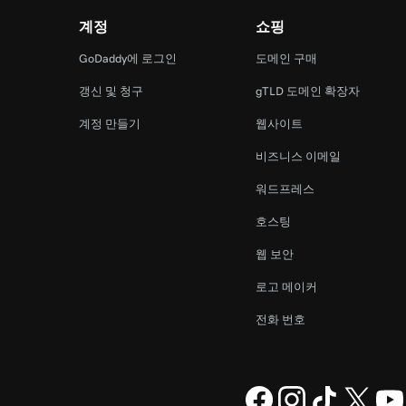
계정
쇼핑
램
GoDaddy에 로그인
도메인 구매
갱신 및 청구
gTLD 도메인 확장자
계정 만들기
웹사이트
비즈니스 이메일
워드프레스
호스팅
웹 보안
로고 메이커
전화 번호