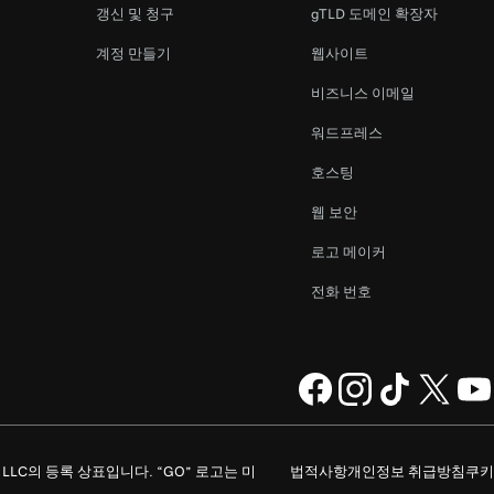
갱신 및 청구
gTLD 도메인 확장자
계정 만들기
웹사이트
비즈니스 이메일
워드프레스
호스팅
웹 보안
로고 메이커
전화 번호
ompany, LLC의 등록 상표입니다. “GO” 로고는 미
법적사항
개인정보 취급방침
쿠키