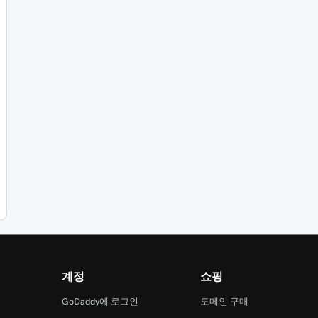
계정
쇼핑
램
GoDaddy에 로그인
도메인 구매