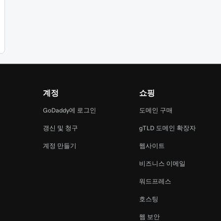
계정
쇼핑
램
GoDaddy에 로그인
도메인 구매
갱신 및 청구
gTLD 도메인 확장자
계정 만들기
웹사이트
비즈니스 이메일
워드프레스
호스팅
웹 보안