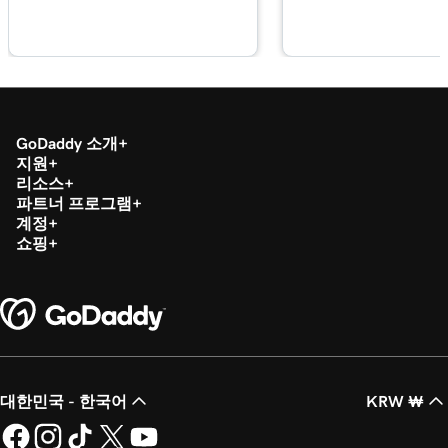
레슨 20(총 29)
2m 49s
WordPress에 PDF 추가
레슨 21(총 29)
3m 42s
워드 프레스에서 카테고리 및 태그 사용
GoDaddy 소개
레슨 22(총 29)
3m 9s
지원
키워드로 워드 프레스의 이미지 최적화
리소스
파트너 프로그램
레슨 23(총 29)
계정
2m 6s
워드 프레스 블록 패턴으로 레이아웃 구축
쇼핑
레슨 24(총 29)
3m 3s
WordPress에서 위젯 추가 및 편집
레슨 25(총 29)
3m 36s
WordPress에 내 게시물 게시
대한민국 - 한국어
KRW ₩
레슨 26(총 29)
WordPress 용 관리 형 호스팅으로 웹 사이트
2m 47s