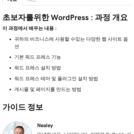
레슨 7(총 29)
6m 38s
워드 프레스 관리 대시 보드 기능
초보자를위한 WordPress : 과정 개요
레슨 8(총 29)
이 과정에서 배우는 내용 :
3m 56s
워드 프레스의 내 탐색 메뉴에 페이지 추가
귀하의 비즈니스에 사용할 수있는 다양한 웹 사이트 옵
션
레슨 9(총 29)
2m 18s
워드 프레스 블록 편집기 사용
기본 워드 프레스 기능
워드 프레스 설치 방법
레슨 10(총 29)
3m 26s
워드 프레스 사용자 지정 프로그램 사용
워드 프레스 테마 및 플러그인 설치 방법
레슨 11(총 29)
게시물 및 페이지를 만드는 방법
3m 24s
워드 프레스 테마 사용 및 설치
가이드 정보
레슨 12(총 29)
3m 24s
WordPress 플러그인 사용 및 설치
Nealey
레슨 13(총 29)
1m 27s