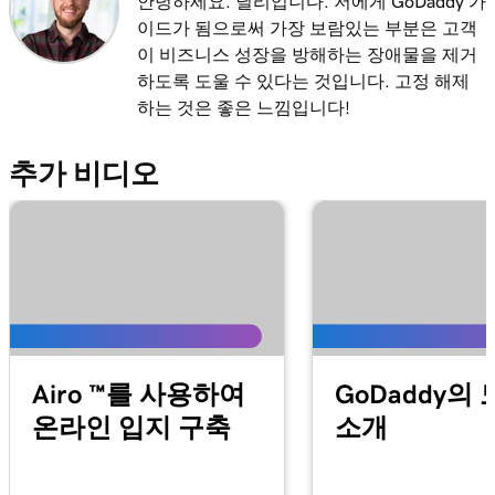
안녕하세요. 닐리입니다. 저에게 GoDaddy 가
WordPress 대시 보드 도구 살펴보기
이드가 됨으로써 가장 보람있는 부분은 고객
이 비즈니스 성장을 방해하는 장애물을 제거
레슨 14(총 29)
2m
하도록 도울 수 있다는 것입니다. 고정 해제
워드 프레스 게시물과 페이지
하는 것은 좋은 느낌입니다!
레슨 15(총 29)
4m 15s
WordPress에서 내 게시물 만들기 및 편집
추가 비디오
레슨 16(총 29)
4m 2s
WordPress에서 페이지 추가 및 업데이트
레슨 17(총 29)
3m 20s
워드 프레스에서 블록 라이브러리 사용
레슨 18(총 29)
2m 34s
WordPress에서 내 미디어 라이브러리 관리
Airo ™를 사용하여
GoDaddy의
온라인 입지 구축
소개
레슨 19(총 29)
2m 49s
내 워드 프레스 사이트에 비디오 추가