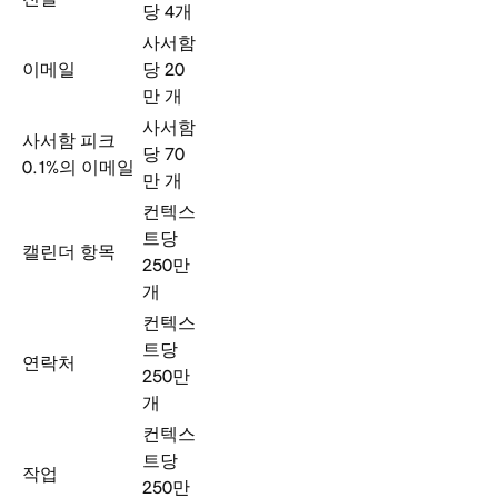
당 4개
사서함
이메일
당 20
만 개
사서함
사서함 피크
당 70
0.1%의 이메일
만 개
컨텍스
트당
캘린더 항목
250만
개
컨텍스
트당
연락처
250만
개
컨텍스
트당
작업
250만