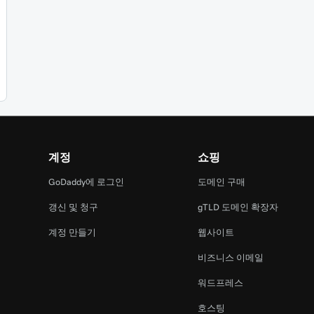
계정
쇼핑
GoDaddy에 로그인
도메인 구매
갱신 및 청구
gTLD 도메인 확장자
계정 만들기
웹사이트
비즈니스 이메일
워드프레스
호스팅