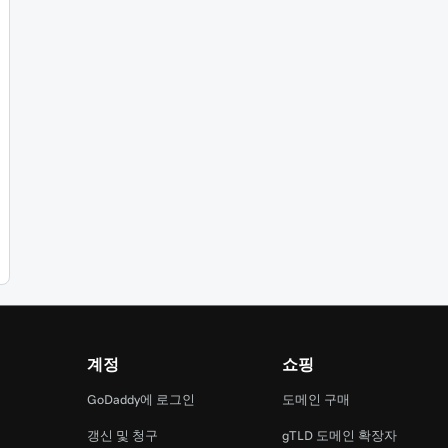
계정
쇼핑
램
GoDaddy에 로그인
도메인 구매
갱신 및 청구
gTLD 도메인 확장자