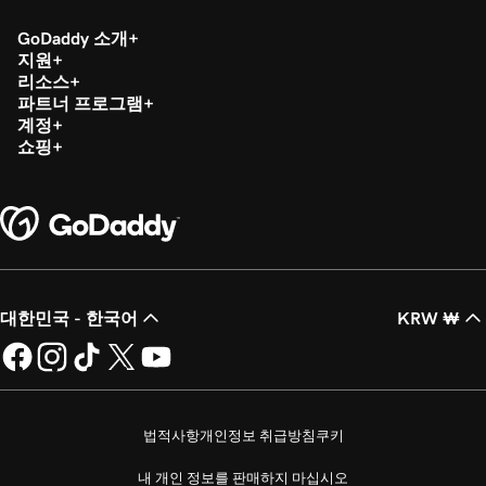
2m 36s
내 Microsoft Authenticator 앱 설정
GoDaddy 소개
지원
레슨 19(총 37)
리소스
44s
Microsoft 365 암호 변경
파트너 프로그램
계정
레슨 20(총 37)
쇼핑
1m 52s
다단계 인증 활성화 또는 비활성화(MFA)
레슨 21(총 37)
47s
내 Microsoft 365 이메일 전달
레슨 22(총 37)
42s
Microsoft 365에서 이메일 별칭 만들기
대한민국 - 한국어
KRW ₩
레슨 23(총 37)
2m 4s
공유 사서함 만들기
레슨 24(총 37)
법적사항
개인정보 취급방침
쿠키
51s
Microsoft 365에서 이메일 배포 그룹 만들기
내 개인 정보를 판매하지 마십시오