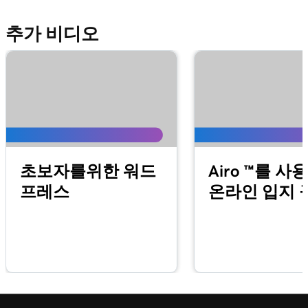
메일 추가
추가 비디오
레슨 13(총 37)
iPhone에서 Apple Mail에 내 Microsoft 365 이
1m 48s
메일 추가
레슨 14(총 37)
Android의 내 메일 앱에 내 Microsoft 365 이메
1m 30s
일 추가
레슨 15(총 37)
초보자를위한 워드
Airo ™를 사
59s
Microsoft 365에서 내 이메일 서명 만들기
프레스
온라인 입지 
레슨 16(총 37)
1m 55s
이메일 및 Office 대시 보드 둘러보기
레슨 17(총 37)
49s
내 Office 앱 설치
레슨 18(총 37)