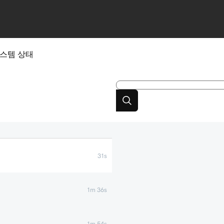
스템 상태
31s
1m 36s
1m 54s