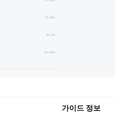
1m 40s
3m 9s
4m 49s
1m 51s
1m 25s
5m 19s
가이드 정보