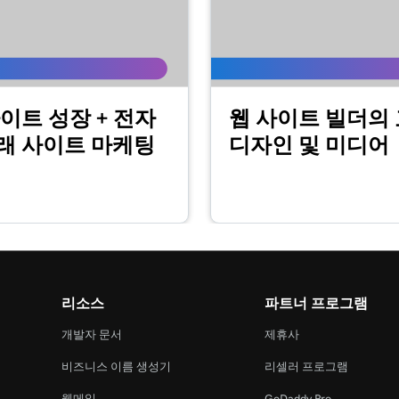
2m 44s
자 지정
2m 56s
이트 성장 + 전자
웹 사이트 빌더의
정
래 사이트 마케팅
디자인 및 미디어
1m 57s
2m 56s
지정
1m 23s
정
리소스
파트너 프로그램
개발자 문서
제휴사
54s
비즈니스 이름 생성기
리셀러 프로그램
웹메일
GoDaddy Pro