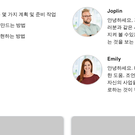
3m 8s
Joplin
 몇 가지 계획 및 준비 작업
안녕하세요, 
 만드는 방법
러분과 같은
2m 23s
지켜 볼 수있
실현하는 방법
는 것을 보는
2m 18s
Emily
안녕하세요. 
2m 15s
한 도움, 조
자신의 사업을
로하는 것이
2m 30s
1m 54s
 사용
3m 22s
디어로 사용