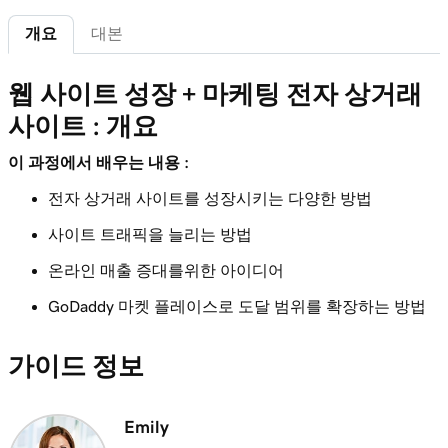
가
개요
대본
레슨 7(총 12)
4m 15s
내 사이트에 번들 제품 추가
웹 사이트 성장 + 마케팅 전자 상거래
사이트 : 개요
레슨 8(총 12)
2m 18s
첫 번째 배송 레이블 만들기
이 과정에서 배우는 내용 :
레슨 9(총 12)
전자 상거래 사이트를 성장시키는 다양한 방법
2m 17s
이메일 자동화 소개
사이트 트래픽을 늘리는 방법
레슨 10(총 12)
온라인 매출 증대를위한 아이디어
3m 15s
내 이메일 자동화 사용자 지정
GoDaddy 마켓 플레이스로 도달 범위를 확장하는 방법
레슨 11(총 12)
3m 10s
마켓 플레이스에서 제품 가져 오기
가이드 정보
레슨 12(총 12)
3m 19s
웹 사이트 + 마케팅에 내 온라인 스토어 추가
Emily