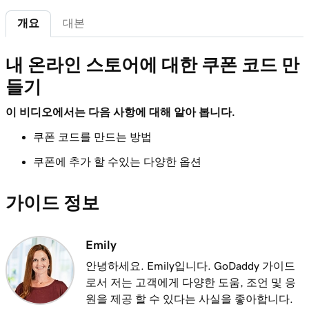
가
개요
대본
레슨 7(총 12)
4m 15s
내 사이트에 번들 제품 추가
내 온라인 스토어에 대한 쿠폰 코드 만
들기
레슨 8(총 12)
2m 18s
첫 번째 배송 레이블 만들기
이 비디오에서는 다음 사항에 대해 알아 봅니다.
레슨 9(총 12)
쿠폰 코드를 만드는 방법
2m 17s
이메일 자동화 소개
쿠폰에 추가 할 수있는 다양한 옵션
레슨 10(총 12)
3m 15s
내 이메일 자동화 사용자 지정
가이드 정보
레슨 11(총 12)
3m 10s
마켓 플레이스에서 제품 가져 오기
Emily
안녕하세요. Emily입니다. GoDaddy 가이드
레슨 12(총 12)
로서 저는 고객에게 다양한 도움, 조언 및 응
3m 19s
웹 사이트 + 마케팅에 내 온라인 스토어 추가
원을 제공 할 수 있다는 사실을 좋아합니다.