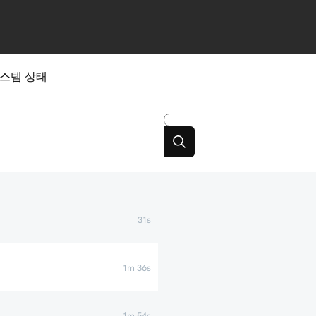
스템 상태
31s
1m 36s
1m 54s