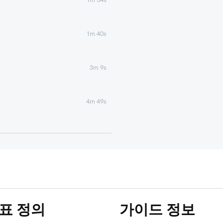
1m 40s
3m 9s
4m 49s
1m 51s
1m 25s
5m 19s
목표 정의
가이드 정보