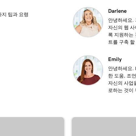
3m 8s
Darlene
가지 팁과 요령
안녕하세요. 저
자신의 웹 사
2m 23s
록 지원하는
트를 구축 할
2m 18s
Emily
안녕하세요. 
2m 15s
한 도움, 조
자신의 사업을
로하는 것이
2m 30s
1m 54s
 사용
3m 22s
디어로 사용