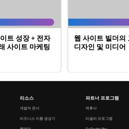
2m 44s
자 지정
2m 56s
이트 성장 + 전자
웹 사이트 빌더의
정
래 사이트 마케팅
디자인 및 미디어
1m 57s
2m 56s
지정
1m 23s
정
리소스
파트너 프로그램
개발자 문서
제휴사
54s
비즈니스 이름 생성기
리셀러 프로그램
웹메일
GoDaddy Pro