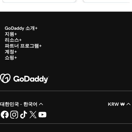
2m 55s
Google 스마트 캠페인 개요
레슨 20(총 21)
웹 사이트 + 마케팅에서 내 Google 스마트 캠
3m 16s
GoDaddy 소개
페인 만들기
지원
리소스
레슨 21(총 21)
파트너 프로그램
3m 40s
GoDaddy 대화를 내 웹 사이트에 연결
계정
쇼핑
대한민국 - 한국어
KRW ₩