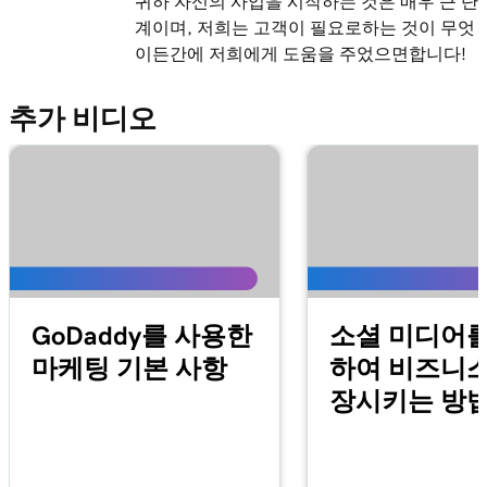
귀하 자신의 사업을 시작하는 것은 매우 큰 단
레슨 13(총 21)
1m 24s
계이며, 저희는 고객이 필요로하는 것이 무엇
음식점 예약 추가
이든간에 저희에게 도움을 주었으면합니다!
레슨 14(총 21)
1m 38s
온라인 주문 추가
추가 비디오
레슨 15(총 21)
1m 36s
웹 사이트 + 마케팅에 가격표 추가
레슨 16(총 21)
5m 59s
온라인 예약 섹션 추가
레슨 17(총 21)
웹 사이트 + 마케팅에서 온라인 예약 결제 활성
1m 1s
GoDaddy를 사용한
소셜 미디어를
화
마케팅 기본 사항
하여 비즈니스
장시키는 방
레슨 18(총 21)
1m 39s
내 캘린더에 예약 동기화
레슨 19(총 21)