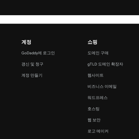
계정
쇼핑
GoDaddy에 로그인
도메인 구매
갱신 및 청구
gTLD 도메인 확장자
계정 만들기
웹사이트
비즈니스 이메일
워드프레스
호스팅
웹 보안
로고 메이커