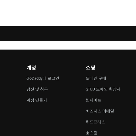
계정
쇼핑
램
GoDaddy에 로그인
도메인 구매
갱신 및 청구
gTLD 도메인 확장자
계정 만들기
웹사이트
비즈니스 이메일
워드프레스
호스팅