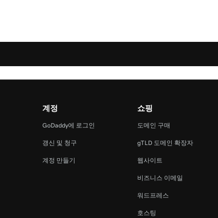
계정
쇼핑
램
GoDaddy에 로그인
도메인 구매
갱신 및 청구
gTLD 도메인 확장자
계정 만들기
웹사이트
비즈니스 이메일
워드프레스
호스팅