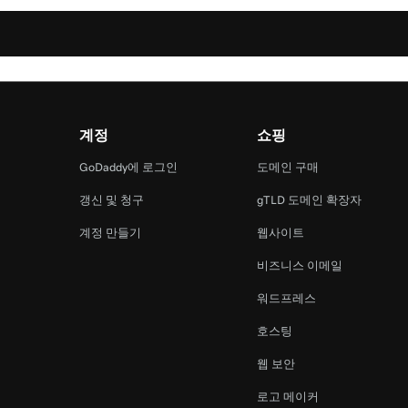
계정
쇼핑
램
GoDaddy에 로그인
도메인 구매
갱신 및 청구
gTLD 도메인 확장자
계정 만들기
웹사이트
비즈니스 이메일
워드프레스
호스팅
웹 보안
로고 메이커