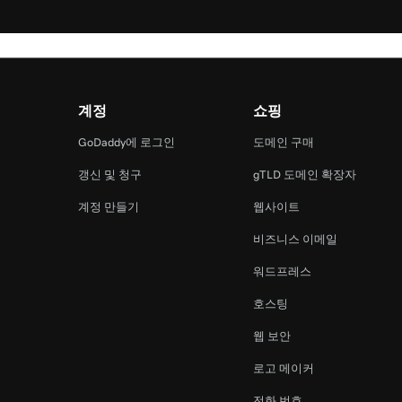
계정
쇼핑
램
GoDaddy에 로그인
도메인 구매
갱신 및 청구
gTLD 도메인 확장자
계정 만들기
웹사이트
비즈니스 이메일
워드프레스
호스팅
웹 보안
로고 메이커
전화 번호