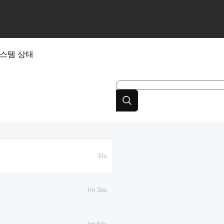
스템 상태
31s
1m 36s
1m 54s