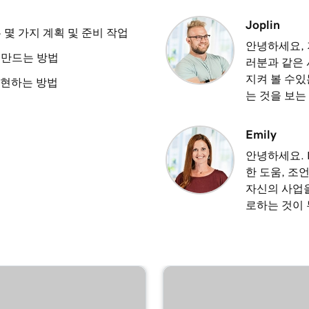
3m 8s
Joplin
 몇 가지 계획 및 준비 작업
안녕하세요, 
 만드는 방법
러분과 같은
2m 23s
지켜 볼 수있
실현하는 방법
는 것을 보는
2m 18s
Emily
안녕하세요. 
2m 15s
한 도움, 조
자신의 사업을
로하는 것이
2m 30s
1m 54s
 사용
3m 22s
디어로 사용