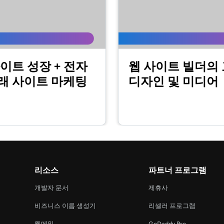
2m 44s
자 지정
2m 56s
이트 성장 + 전자
웹 사이트 빌더의
정
래 사이트 마케팅
디자인 및 미디어
1m 57s
2m 56s
지정
1m 23s
정
리소스
파트너 프로그램
개발자 문서
제휴사
54s
비즈니스 이름 생성기
리셀러 프로그램
웹메일
GoDaddy Pro