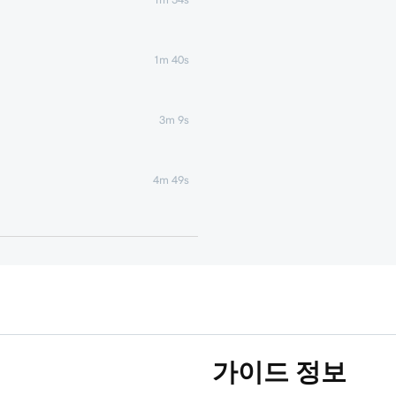
1m 40s
3m 9s
4m 49s
1m 51s
1m 25s
5m 19s
가이드 정보