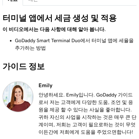
2m 21s
내 스토어 영수증 사용자 지정
터미널 앱에서 세금 생성 및 적용
레슨 8(총 20)
1m 59s
앱 등록 개요
이 비디오에서는 다음 사항에 대해 알아 봅니다.
GoDaddy Smart Terminal Duo에서 터미널 앱에 세율을
레슨 9(총 20)
2m 9s
추가하는 방법
GoDaddy 스마트 터미널 듀오에 제품 추가
레슨 10(총 20)
가이드 정보
GoDaddy 스마트 터미널 듀오에서 세금 생성
1m 16s
및 적용
Emily
레슨 11(총 20)
안녕하세요. Emily입니다. GoDaddy 가이드
1m 8s
터미널 앱에서 세금 생성 및 적용
로서 저는 고객에게 다양한 도움, 조언 및 응
원을 제공 할 수 있다는 사실을 좋아합니다.
레슨 12(총 20)
1m 9s
귀하 자신의 사업을 시작하는 것은 매우 큰 단
내 스마트 터미널에서 할인 생성 및 적용
계이며, 저희는 고객이 필요로하는 것이 무엇
이든간에 저희에게 도움을 주었으면합니다!
레슨 13(총 20)
1m 19s