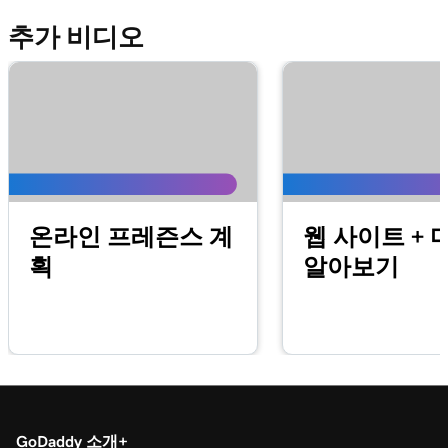
내 스마트 터미널에서 수수료 생성 및 적용
추가 비디오
레슨 14(총 20)
1m 22s
내 스마트 터미널에서 환불하기
레슨 15(총 20)
57s
GoDaddy 스마트 터미널 듀오에서 내 재고 관리
레슨 16(총 20)
4m
내 GoDaddy Poynt 카드 리더 설정
온라인 프레즌스 계
웹 사이트 + 
레슨 17(총 20)
획
알아보기
2m 3s
카드 리더기로 신용 카드 거래 처리
레슨 18(총 20)
내 GoDaddy 상거래 앱에서 거래 환불 또는 무
1m 7s
효화
레슨 19(총 20)
1m 24s
QR 코드를 사용하여 거래 처리
GoDaddy 소개