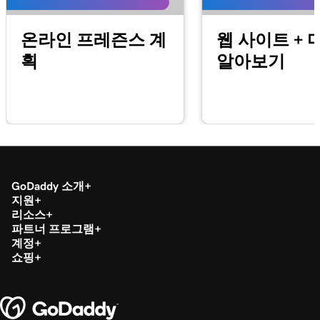
레슨 20(총 20)
1m 12s
온라인 프레즌스 계
웹 사이트 + 
내 등록 앱에 제품 이미지 추가
획
알아보기
GoDaddy 소개
지원
리소스
파트너 프로그램
계정
쇼핑