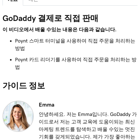
2m 21s
내 스토어 영수증 사용자 지정
GoDaddy 결제로 직접 판매
레슨 8(총 20)
1m 59s
앱 등록 개요
이 비디오에서 배울 수있는 내용은 다음과 같습니다.
Poynt 스마트 터미널을 사용하여 직접 주문을 처리하는
레슨 9(총 20)
2m 9s
방법
GoDaddy 스마트 터미널 듀오에 제품 추가
Poynt 카드 리더기를 사용하여 직접 주문을 처리하는 방
레슨 10(총 20)
법
GoDaddy 스마트 터미널 듀오에서 세금 생성
1m 16s
및 적용
가이드 정보
레슨 11(총 20)
1m 8s
터미널 앱에서 세금 생성 및 적용
Emma
레슨 12(총 20)
안녕하세요. 저는 Emma입니다. GoDaddy 가
1m 9s
내 스마트 터미널에서 할인 생성 및 적용
이드로서 저는 고객 교육에 도움이되는 최신
마케팅 트렌드를 탐색하고 배울 수있는 멋진
레슨 13(총 20)
기회를 갖게되었습니다. 제가 가장 좋아하는
1m 19s