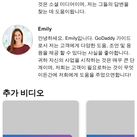
내 스마트 터미널에서 수수료 생성 및 적용
것은 소셜 미디어이며, 저는 그들의 답변을
찾는 데 도움이됩니다.
레슨 14(총 20)
1m 22s
내 스마트 터미널에서 환불하기
Emily
레슨 15(총 20)
안녕하세요. Emily입니다. GoDaddy 가이드
57s
GoDaddy 스마트 터미널 듀오에서 내 재고 관리
로서 저는 고객에게 다양한 도움, 조언 및 응
원을 제공 할 수 있다는 사실을 좋아합니다.
레슨 16(총 20)
귀하 자신의 사업을 시작하는 것은 매우 큰 단
4m
내 GoDaddy Poynt 카드 리더 설정
계이며, 저희는 고객이 필요로하는 것이 무엇
이든간에 저희에게 도움을 주었으면합니다!
레슨 17(총 20)
2m 3s
카드 리더기로 신용 카드 거래 처리
추가 비디오
레슨 18(총 20)
내 GoDaddy 상거래 앱에서 거래 환불 또는 무
1m 7s
효화
레슨 19(총 20)
1m 24s
QR 코드를 사용하여 거래 처리